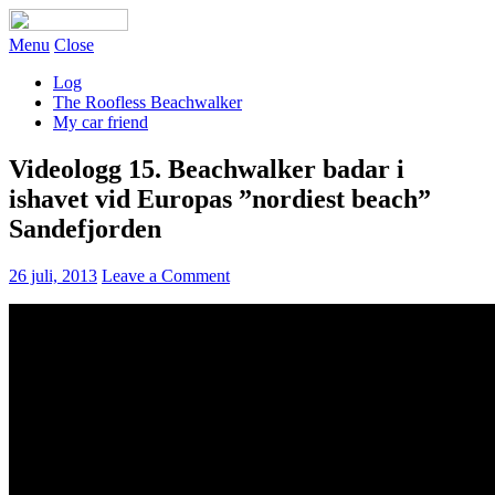
Menu
Close
Log
The Roofless Beachwalker
My car friend
Videologg 15. Beachwalker badar i
ishavet vid Europas ”nordiest beach”
Sandefjorden
26 juli, 2013
Leave a Comment