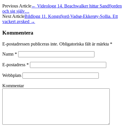
Previous Article
←
Videologg 14. Beachwalker hittar Sandfjorden
och sig själv…
Next Article
Bildlogg 11. Kongsfjord-Vadsø-Ekkerøy-Sollia. Ett
vackert avsked
→
Kommentera
E-postadressen publiceras inte.
Obligatoriska fält är märkta
*
Namn
*
E-postadress
*
Webbplats
Kommentar