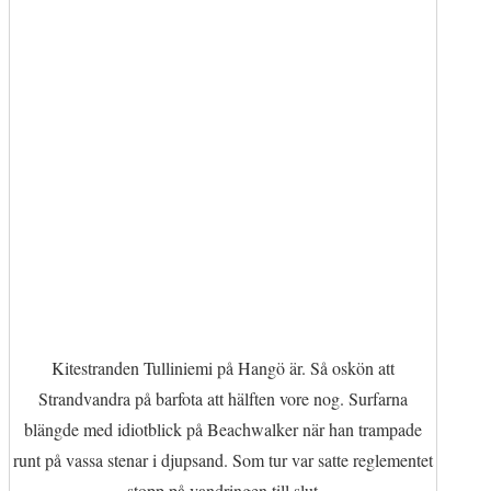
Kitestranden Tulliniemi på Hangö är. Så oskön att
Strandvandra på barfota att hälften vore nog. Surfarna
blängde med idiotblick på Beachwalker när han trampade
runt på vassa stenar i djupsand. Som tur var satte reglementet
stopp på vandringen till slut