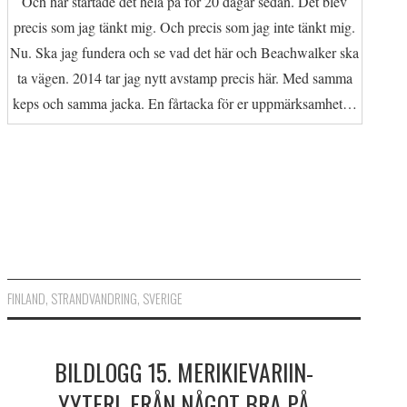
Och här startade det hela på för 20 dagar sedan. Det blev
precis som jag tänkt mig. Och precis som jag inte tänkt mig.
Nu. Ska jag fundera och se vad det här och Beachwalker ska
ta vägen. 2014 tar jag nytt avstamp precis här. Med samma
keps och samma jacka. En fårtacka för er uppmärksamhet…
FINLAND
,
STRANDVANDRING
,
SVERIGE
BILDLOGG 15. MERIKIEVARIIN-
YYTERI. FRÅN NÅGOT BRA PÅ