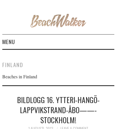
MENU
LOG
FINLAND
THE ROOFLESS
Beaches in Finland
BEACHWALKER
BILDLOGG 16. YTTERI-HANGÖ-
MY CAR FRIEND
LAPPVIKSTRAND-ÅBO——-
STOCKHOLM!
1 AUGUSTI, 2013
LEAVE A COMMENT